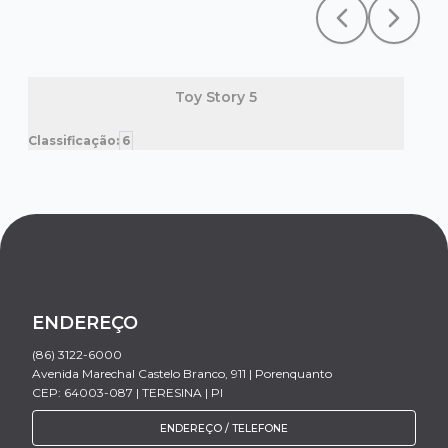
Previous slide
Next sl
Toy Story 5
Classificação:
6
Clas
ENDEREÇO
(86) 3122-6000
Avenida Marechal Castelo Branco, 911 | Porenquanto
CEP: 64003-087 | TERESINA | PI
ENDEREÇO / TELEFONE