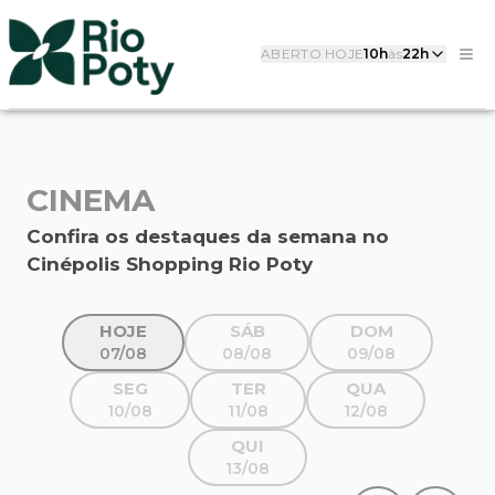
ABERTO HOJE
10h
às
22h
CINEMA
Confira os destaques da semana no
Cinépolis Shopping Rio Poty
HOJE
SÁB
DOM
07/08
08/08
09/08
SEG
TER
QUA
10/08
11/08
12/08
QUI
13/08