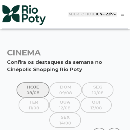
ABERTO HOJE
10h
às
22h
CINEMA
Confira os destaques da semana no
Cinépolis Shopping Rio Poty
HOJE
DOM
SEG
08/08
09/08
10/08
TER
QUA
QUI
11/08
12/08
13/08
SEX
14/08