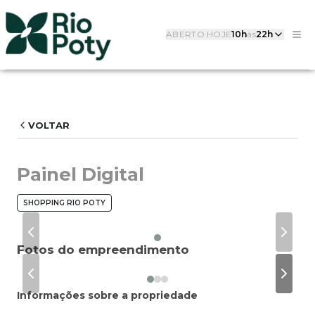
ABERTO HOJE
10h
às
22h
VOLTAR
Painel Digital
SHOPPING RIO POTY
Previous slide
Next s
Fotos do empreendimento
Previous slide
Next s
Informações sobre a propriedade