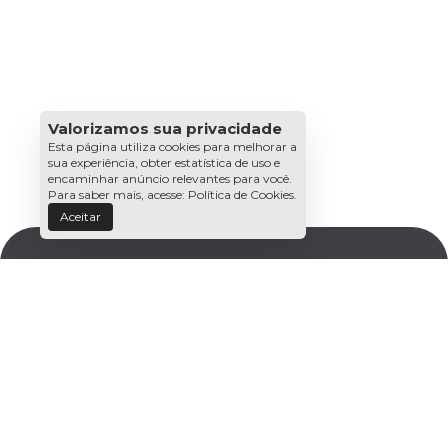
Valorizamos sua privacidade
Esta página utiliza cookies para melhorar a
sua experiência, obter estatística de uso e
encaminhar anúncio relevantes para você.
Para saber mais, acesse:
Política de Cookies
.
Aceitar
ENDEREÇO
(86) 3122-6000
Avenida Marechal Castelo Branco, 911 | Porenquanto
CEP: 64003-087 | TERESINA | PI
ENDEREÇO / TELEFONE