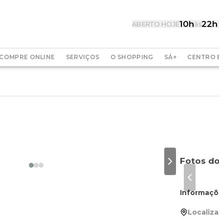
10h
22h
ABERTO HOJE
às
COMPRE ONLINE
SERVIÇOS
O SHOPPING
SÁ+
CENTRO 
4
Fotos d
Next slide
Previous
Informaçõ
Localiza