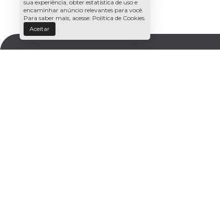
sua experiência, obter estatística de uso e
encaminhar anúncio relevantes para você.
Para saber mais, acesse:
Política de Cookies
.
Aceitar
ENDEREÇO
CAD
Receba
(86) 3122-6000
mail:
Avenida Marechal Castelo Branco, 911 |
Porenquanto
CEP: 64003-087 | TERESINA | PI
ENDEREÇO / TELEFONE
COMERCIALIZAÇÃO
(86) 3122-6009
SAC
(86) 3122-6016
SAC