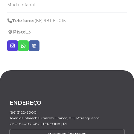
Moda Infantil
Telefone:
(86) 98116-1015
Piso:
L3
ENDEREÇO
(86) 3122-6000
Avenida Marechal Castelo Branco, 911 | Porenquanto
CEP: 64003-087 | TERESINA | PI