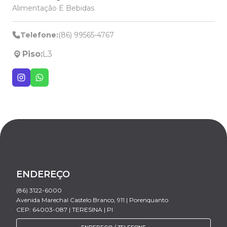
Alimentação E Bebidas
Telefone:
(86) 99565-4767
Piso:
L3
ENDEREÇO
(86) 3122-6000
Avenida Marechal Castelo Branco, 911 | Porenquanto
CEP: 64003-087 | TERESINA | PI