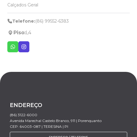
Calçados Geral
Telefone:
(86) 99552-6383
Piso:
L4
ENDEREÇO
(86) 3122-6000
Avenida Marechal Castelo Branco, 911 | Porenquanto
CEP: 64003-087 | TERESINA | PI