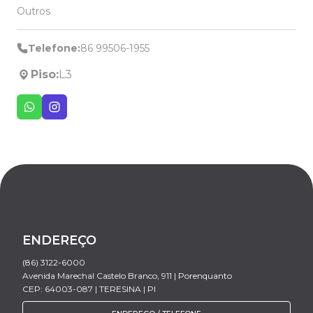
Outros
Telefone:
86 99506-1955
Piso:
L3
ENDEREÇO
(86) 3122-6000
Avenida Marechal Castelo Branco, 911 | Porenquanto
CEP: 64003-087 | TERESINA | PI