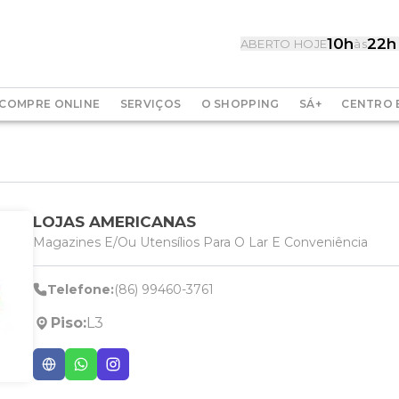
10h
22h
ABERTO HOJE
às
COMPRE ONLINE
SERVIÇOS
O SHOPPING
SÁ+
CENTRO 
LOJAS AMERICANAS
Magazines E/Ou Utensílios Para O Lar E Conveniência
Telefone:
(86) 99460-3761
Piso:
L3