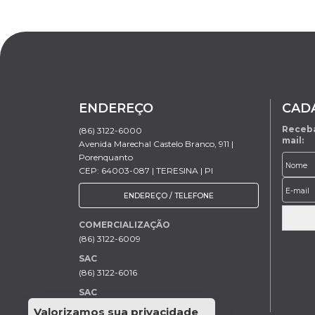
ENDEREÇO
CAD
Receba
(86) 3122-6000
mail:
Avenida Marechal Castelo Branco, 911 |
Porenquanto
CEP: 64003-087 | TERESINA | PI
ENDEREÇO / TELEFONE
COMERCIALIZAÇÃO
(86) 3122-6009
SAC
(86) 3122-6016
SAC
(86) 3122-6016
Valorizamos sua privacidade