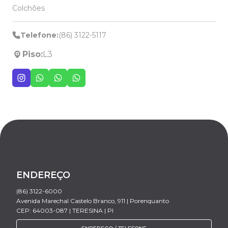
Colchões
Telefone:
(86) 3122-5117
Piso:
L3
ENDEREÇO
(86) 3122-6000
Avenida Marechal Castelo Branco, 911 | Porenquanto
CEP: 64003-087 | TERESINA | PI