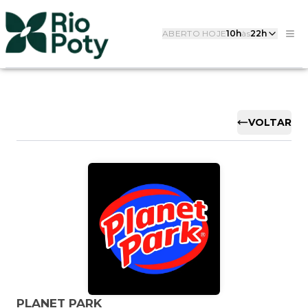
ABERTO HOJE
10h
às
22h
VOLTAR
PLANET PARK