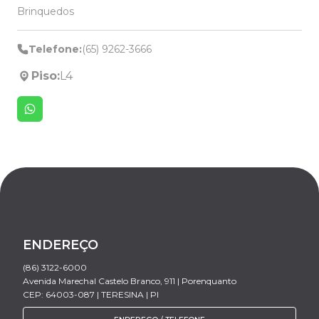
Brinquedos
Telefone:
(65) 9262-3666
Piso:
L4
ENDEREÇO
(86) 3122-6000
Avenida Marechal Castelo Branco, 911 | Porenquanto
CEP: 64003-087 | TERESINA | PI