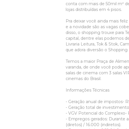
conta com mais de 50mil m² de 
lojas distribuídas em 4 pisos.
Pra deixar você ainda mais fel
e a novidade são as vagas cob
disso, o shopping trouxe para T
capital, dentre elas podemos de
Livraria Leitura, Tok & Stok, C
que adora diversão o Shopping 
Temos a maior Praça de Alimen
varanda, de onde você pode apre
salas de cinema com 3 salas VIP
cinemas do Brasil.
Informações Técnicas
- Geração anual de impostos- R
- Geração total de investimento
- VGV Potencial do Complexo- R
- Empregos gerados: Durante a 
(diretos) / 16.000 (indiretos).