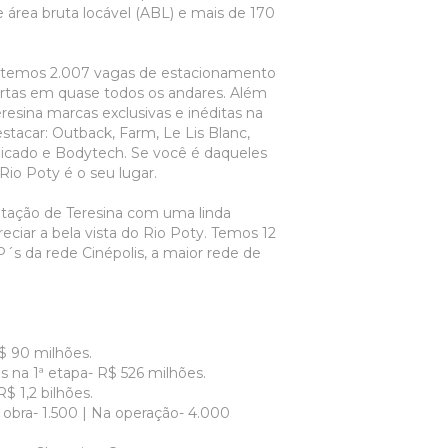
área bruta locável (ABL) e mais de 170
iz temos 2.007 vagas de estacionamento
ertas em quase todos os andares. Além
eresina marcas exclusivas e inéditas na
stacar: Outback, Farm, Le Lis Blanc,
amicado e Bodytech. Se você é daqueles
Rio Poty é o seu lugar.
tação de Teresina com uma linda
ciar a bela vista do Rio Poty. Temos 12
´s da rede Cinépolis, a maior rede de
$ 90 milhões.
s na 1ª etapa- R$ 526 milhões.
$ 1,2 bilhões.
obra- 1.500 | Na operação- 4.000