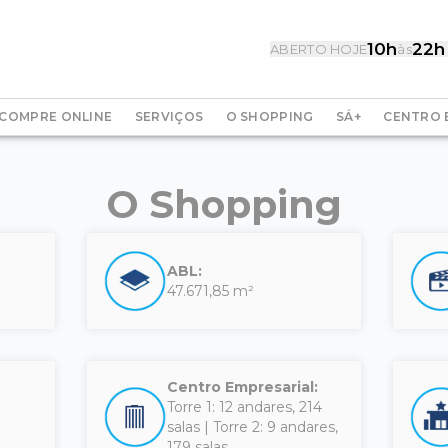
10h
22h
ABERTO HOJE
às
COMPRE ONLINE
SERVIÇOS
O SHOPPING
SÁ+
CENTRO 
O Shopping
ABL:
47.671,85 m²
Centro Empresarial:
Torre 1: 12 andares, 214
salas | Torre 2: 9 andares,
179 salas.