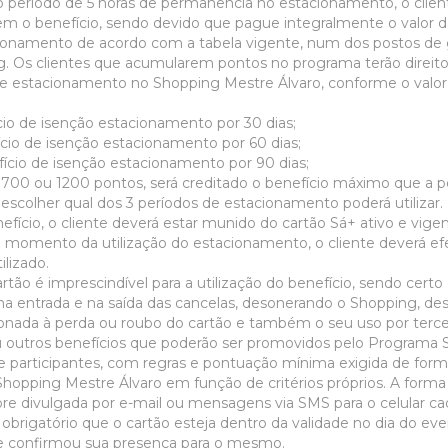
 período de 5 horas de permanência no estacionamento, o client
gem o benefício, sendo devido que pague integralmente o valor 
ionamento de acordo com a tabela vigente, num dos postos d
g. Os clientes que acumularem pontos no programa terão direito
de estacionamento no Shopping Mestre Álvaro, conforme o val
cio de isenção estacionamento por 30 dias;
cio de isenção estacionamento por 60 dias;
fício de isenção estacionamento por 90 dias;
 700 ou 1200 pontos, será creditado o benefício máximo que a 
escolher qual dos 3 períodos de estacionamento poderá utilizar.
efício, o cliente deverá estar munido do cartão Sá+ ativo e vige
 momento da utilização do estacionamento, o cliente deverá e
ilizado.
rtão é imprescindível para a utilização do benefício, sendo cer
a entrada e na saída das cancelas, desonerando o Shopping, des
ionada à perda ou roubo do cartão e também o seu uso por terce
 outros benefícios que poderão ser promovidos pelo Programa Sá
 participantes, com regras e pontuação mínima exigida de forma
opping Mestre Álvaro em função de critérios próprios. A forma 
e divulgada por e-mail ou mensagens via SMS para o celular cad
é obrigatório que o cartão esteja dentro da validade no dia do e
nte confirmou sua presença para o mesmo.