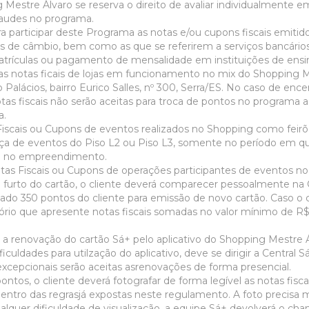
g Mestre Álvaro se reserva o direito de avaliar individualmente 
fraudes no programa.
ra participar deste Programa as notas e/ou cupons fiscais emitid
s de câmbio, bem como as que se referirem a serviços bancários
atrículas ou pagamento de mensalidade em instituições de ensi
as notas ficais de lojas em funcionamento no mix do Shopping 
Palácios, bairro Eurico Salles, nº 300, Serra/ES. No caso de enc
notas fiscais não serão aceitas para troca de pontos no programa a
a.
Fiscais ou Cupons de eventos realizados no Shopping como feirõe
a de eventos do Piso L2 ou Piso L3, somente no período em q
m no empreendimento.
tas Fiscais ou Cupons de operações participantes de eventos no
furto do cartão, o cliente deverá comparecer pessoalmente na Ce
tado 350 pontos do cliente para emissão de novo cartão. Caso o 
atório que apresente notas fiscais somadas no valor mínimo de R
r a renovação do cartão Sá+ pelo aplicativo do Shopping Mestre Á
ficuldades para utilzação do aplicativo, deve se dirigir a Central
xcepcionais serão aceitas asrenovações de forma presencial.
ntos, o cliente deverá fotografar de forma legível as notas fisca
 dentro das regrasjá expostas neste regulamento. A foto precisa 
alquer dificuldade de visualização, a equipe Sá+ devolverá o c