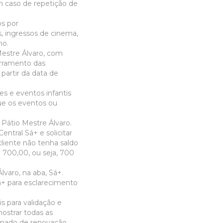
em caso de repetição de
os por
, ingressos de cinema,
no.
Mestre Álvaro, com
erramento das
 partir da data de
s e eventos infantis
ue os eventos ou
 Pátio Mestre Álvaro.
ntral Sá+ e solicitar
cliente não tenha saldo
$ 700,00, ou seja, 700
lvaro, na aba, Sá+.
 Sá+ para esclarecimento
is para validação e
mostrar todas as
hamado de renovação