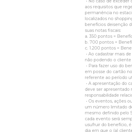
• No caso de exceder o
aos requisitos que re
permanência no estac
localizados no shoppin
benefícios deisenção 
suas notas fiscais:
a. 350 pontos = Benefí
b. 700 pontos = Benefí
c. 1.200 pontos = Bene
• Ao cadastrar mais de
não podendo o cliente 
• Para fazer uso do ben
em posse do cartão no
referente ao período ut
• A apresentação do ca
deve ser apresentado n
responsabilidade relac
• Os eventos, ações ou
um número limitado de
mesmo definido pelo Sh
cada evento será sempr
usufruir do benefício, 
dia em que o (a) clie