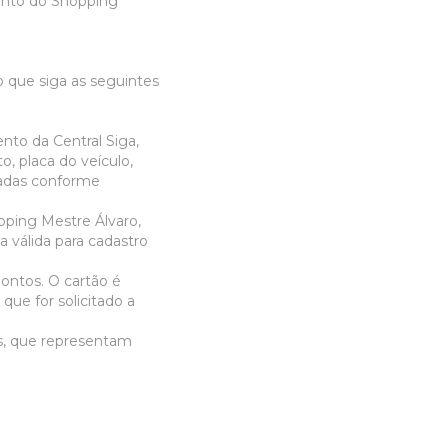
ento do Shopping
io que siga as seguintes
nto da Central Siga,
 placa do veículo,
zadas conforme
pping Mestre Álvaro,
 válida para cadastro
pontos. O cartão é
que for solicitado a
is, que representam