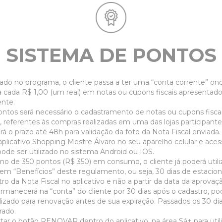
SISTEMA DE PONTOS
ado no programa, o cliente passa a ter uma “conta corrente” o
a cada R$ 1,00 (um real) em notas ou cupons fiscais apresentados
ente.
ntos será necessário o cadastramento de notas ou cupons fiscais
, referentes às compras realizadas em uma das lojas participan
rá o prazo até 48h para validação da foto da Nota Fiscal enviada
plicativo Shopping Mestre Álvaro no seu aparelho celular e aces
 pode ser utilizado no sistema Android ou IOS.
o de 350 pontos (R$ 350) em consumo, o cliente já poderá utiliza
item “Benefícios” deste regulamento, ou seja, 30 dias de estaci
tro da Nota Fiscal no aplicativo e não a partir da data da aprovaç
rmanecerá na “conta” do cliente por 30 dias após o cadastro, p
tilizado para renovação antes de sua expiração. Passados os 30 di
irado.
rtar o botão RENOVAR dentro do aplicativo, na área Sá+ para utili