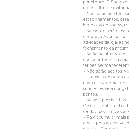
por cliente. O Shoppin
notas a fim de evitar 
• Não serão aceitos pa
estacionamentos, casa
ingressos de shows, m
• Somente serão aceit
endereço Avenida João 
atividades da loja, as 
fechamento da mesm
• Serão aceitas Notas 
que acontecem na praç
feirões permanecere
• Não serão aceitos No
• Em caso de perda ou 
novo cartão. Será debi
suficiente, será obrig
pontos.
• Só será possível faze
Caso o cliente tenha di
de dúvidas. Em casos e
• Para acumular mais po
enviar pelo aplicativo,
informações da NF. Qu