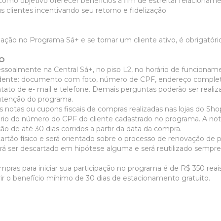
mo objetivo oferecer benefícios a fim de estreitar relacionam
 clientes incentivando seu retorno e fidelização
ipação no Programa Sá+ e se tornar um cliente ativo, é obrigatór
RO
essoalmente na Central Sá+, no piso L2, no horário de funcioname
ente: documento com foto, número de CPF, endereço completo,
tato de e- mail e telefone. Demais perguntas poderão ser reali
tenção do programa.
notas ou cupons fiscais de compras realizadas nas lojas do Sho
rio do número do CPF do cliente cadastrado no programa. A nota
ão de até 30 dias corridos a partir da data da compra.
cartão físico e será orientado sobre o processo de renovação de 
erá ser descartado em hipótese alguma e será reutilizado sempre 
.
mpras para iniciar sua participação no programa é de R$ 350 rea
rir o benefício mínimo de 30 dias de estacionamento gratuito.