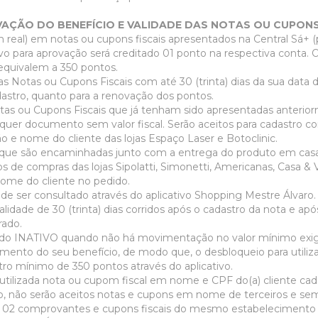
ÇÃO DO BENEFÍCIO E VALIDADE DAS NOTAS OU CUPONS
m real) em notas ou cupons fiscais apresentados na Central Sá+ (
ivo para aprovação será creditado 01 ponto na respectiva conta.
 equivalem a 350 pontos.
s Notas ou Cupons Fiscais com até 30 (trinta) dias da sua data d
dastro, quanto para a renovação dos pontos.
otas ou Cupons Fiscais que já tenham sido apresentadas anterio
alquer documento sem valor fiscal. Serão aceitos para cadastro c
o e nome do cliente das lojas Espaço Laser e Botoclinic.
s que são encaminhadas junto com a entrega do produto em casa,
de compras das lojas Sipolatti, Simonetti, Americanas, Casa & 
ome do cliente no pedido.
de ser consultado através do aplicativo Shopping Mestre Álvaro
lidade de 30 (trinta) dias corridos após o cadastro da nota e ap
irado.
rado INATIVO quando não há movimentação no valor mínimo ex
mento do seu benefício, de modo que, o desbloqueio para utiliz
ro mínimo de 350 pontos através do aplicativo.
tilizada nota ou cupom fiscal em nome e CPF do(a) cliente cad
 não serão aceitos notas e cupons em nome de terceiros e s
s 02 comprovantes e cupons fiscais do mesmo estabelecimento 