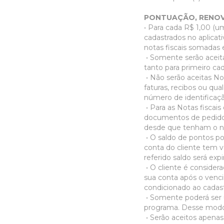
PONTUAÇÃO, RENOVA
• Para cada R$ 1,00 (u
cadastrados no aplicat
notas fiscais somadas
• Somente serão aceita
tanto para primeiro ca
• Não serão aceitas N
faturas, recibos ou qu
número de identificaçã
• Para as Notas fiscai
documentos de pedidos 
desde que tenham o n
• O saldo de pontos po
conta do cliente tem va
referido saldo será exp
• O cliente é conside
sua conta após o venci
condicionado ao cadast
• Somente poderá ser u
programa. Desse modo,
• Serão aceitos apena