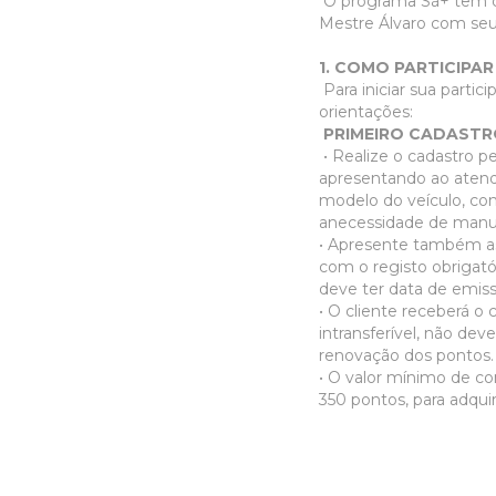
O programa Sá+ tem co
Mestre Álvaro com seus
1. COMO PARTICIPAR
Para iniciar sua partic
orientações:
PRIMEIRO CADAST
• Realize o cadastro p
apresentando ao atend
modelo do veículo, con
anecessidade de manu
• Apresente também as 
com o registo obrigató
deve ter data de emiss
• O cliente receberá o 
intransferível, não dev
renovação dos pontos
• O valor mínimo de co
350 pontos, para adqui