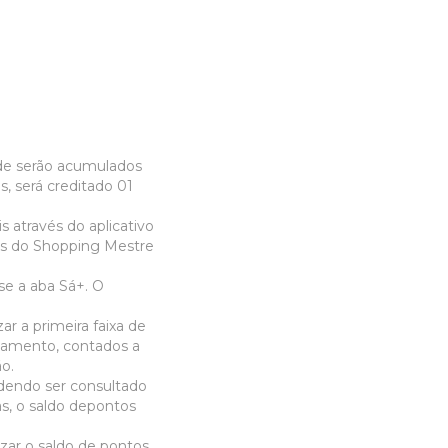
nde serão acumulados
, será creditado 01
 através do aplicativo
tes do Shopping Mestre
.
se a aba Sá+. O
r a primeira faixa de
onamento, contados a
ão.
odendo ser consultado
as, o saldo depontos
zar o saldo de pontos,