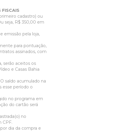
 FISCAIS
primeiro cadastro) ou
 Ou seja, R$ 350,00 em
e emissão pela loja,
rmente para pontuação,
ontratos assinados, com
 serão aceitos os
Vídeo e Casas Bahia
. O saldo acumulado na
ós esse período o
igido no programa em
ação do cartão será
astrada(o) no
em CPF.
por dia da compra e