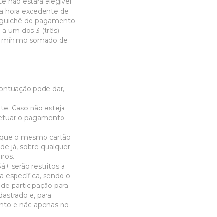
e não estará elegível
da hora excedente de
e guichê de pagamento
 a um dos 3 (três)
or mínimo somado de
pontuação pode dar,
nte. Caso não esteja
fetuar o pagamento
to que o mesmo cartão
de já, sobre qualquer
iros.
+ serão restritos a
 específica, sendo o
de participação para
astrado e, para
vento e não apenas no